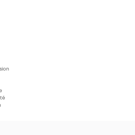
sion
e
ité
n