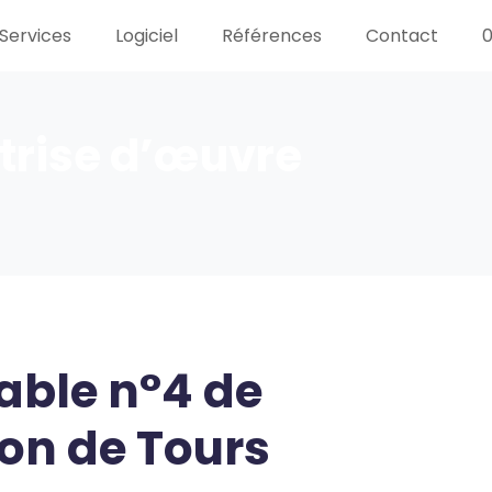
Services
Logiciel
Références
Contact
0
trise d’œuvre
lable n°4 de
on de Tours