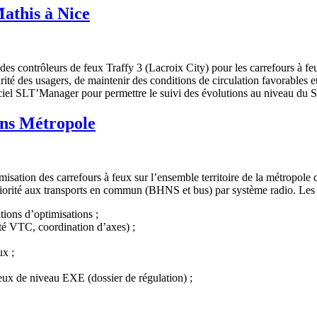
Mathis à Nice
des contrôleurs de feux Traffy 3 (Lacroix City) pour les carrefours à f
urité des usagers, de maintenir des conditions de circulation favorables 
giciel SLT’Manager pour permettre le suivi des évolutions au niveau du 
ens Métropole
misation des carrefours à feux sur l’ensemble territoire de la métrop
a priorité aux transports en commun (BHNS et bus) par système radio. Le
ions d’optimisations ;
rité VTC, coordination d’axes) ;
ux ;
eux de niveau EXE (dossier de régulation) ;