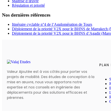
Maitrise d’œuvre
Régulation et priorité
Nos dernières références
Itinéraire cyclable n°4 de l’Agglomération de Tours
Déploiement de la priorité V2X pour le BHNS de Marrakech 
Déploiement de la priorité V2X pour le BHNS d’Agadir (Maro
PLAN 
Valeur Ajoutée est à vos côtés pour porter vos
projets de mobilité. Des études de conception à la
S
mise en œuvre, nous vous apportons notre
expertise et nos conseils en ingénierie des
E
déplacements pour des solutions efficaces et
L
pérennes.