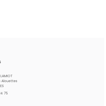
S
 LAMIOT
s Alouettes
ES
34 75