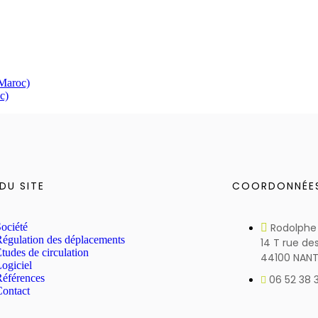
(Maroc)
c)
DU SITE
COORDONNÉE
ociété
Rodolphe
Régulation des déplacements
14 T rue de
tudes de circulation
44100 NANT
ogiciel
Références
06 52 38 
Contact